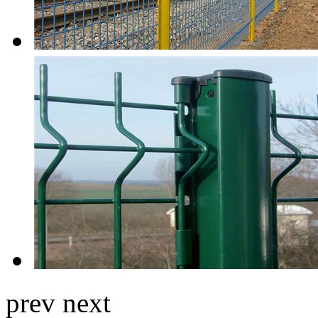
prev
next