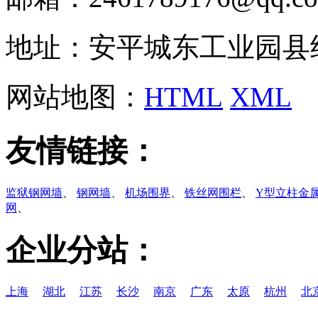
地址：安平城东工业园县
网站地图：
HTML
XML
友情链接：
监狱钢网墙
、
钢网墙
、
机场围界
、
铁丝网围栏
、
Y型立柱金
网
、
企业分站：
上海
湖北
江苏
长沙
南京
广东
太原
杭州
北