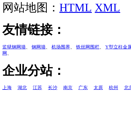
网站地图：
HTML
XML
友情链接：
监狱钢网墙
、
钢网墙
、
机场围界
、
铁丝网围栏
、
Y型立柱金
网
、
企业分站：
上海
湖北
江苏
长沙
南京
广东
太原
杭州
北