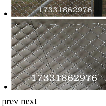
prev
next