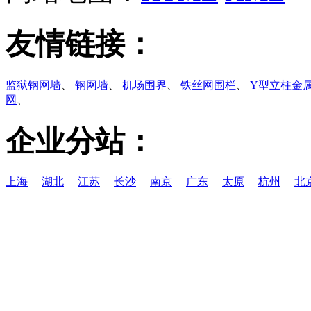
友情链接：
监狱钢网墙
、
钢网墙
、
机场围界
、
铁丝网围栏
、
Y型立柱金
网
、
企业分站：
上海
湖北
江苏
长沙
南京
广东
太原
杭州
北