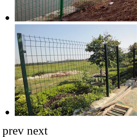
prev
next