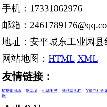
手机：17331862976
邮箱：2461789176@qq.c
地址：安平城东工业园县
网站地图：
HTML
XML
友情链接：
监狱钢网墙
、
钢网墙
、
机场围界
、
铁丝网围栏
、
Y型立柱金
网
、