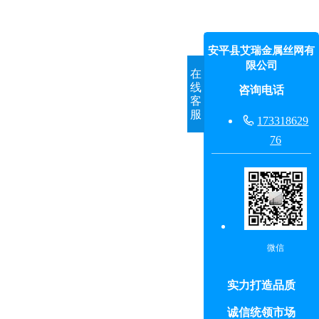
安平县艾瑞金属丝网有
限公司
在
线
咨询电话
客
服

173318629
76
微信
实力打造品质
诚信统领市场