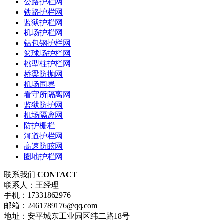
公路护栏网
铁路护栏网
监狱护栏网
机场护栏网
铝包钢护栏网
篮球场护栏网
桃型柱护栏网
桥梁防抛网
机场围界
看守所隔离网
监狱防护网
机场隔离网
防护栅栏
河道护栏网
高速防眩网
圈地护栏网
联系我们
CONTACT
联系人：王经理
手机：17331862976
邮箱：2461789176@qq.com
地址：安平城东工业园区纬二路18号