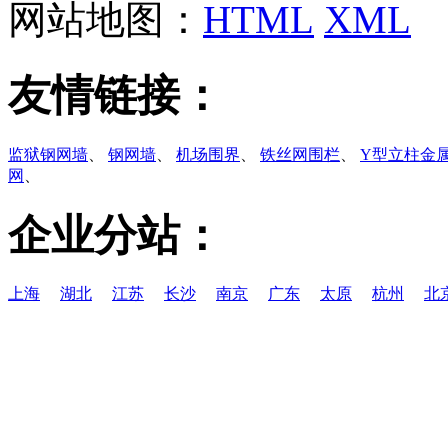
网站地图：
HTML
XML
友情链接：
监狱钢网墙
、
钢网墙
、
机场围界
、
铁丝网围栏
、
Y型立柱金
网
、
企业分站：
上海
湖北
江苏
长沙
南京
广东
太原
杭州
北