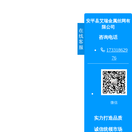
安平县艾瑞金属丝网有
限公司
在
线
咨询电话
客
服

173318629
76
微信
实力打造品质
诚信统领市场