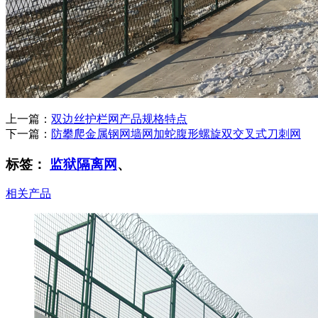
上一篇：
双边丝护栏网产品规格特点
下一篇：
防攀爬金属钢网墙网加蛇腹形螺旋双交叉式刀刺网
标签：
监狱隔离网
、
相关产品