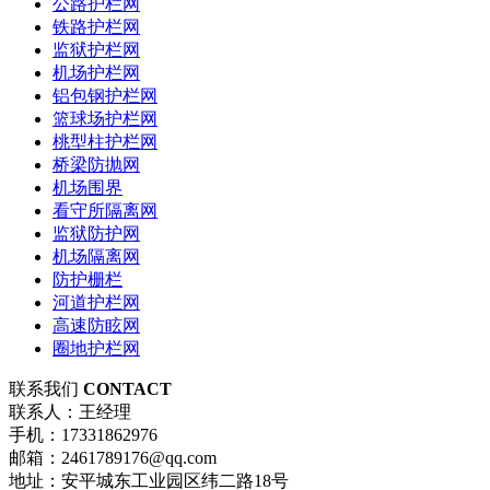
公路护栏网
铁路护栏网
监狱护栏网
机场护栏网
铝包钢护栏网
篮球场护栏网
桃型柱护栏网
桥梁防抛网
机场围界
看守所隔离网
监狱防护网
机场隔离网
防护栅栏
河道护栏网
高速防眩网
圈地护栏网
联系我们
CONTACT
联系人：王经理
手机：17331862976
邮箱：2461789176@qq.com
地址：安平城东工业园区纬二路18号