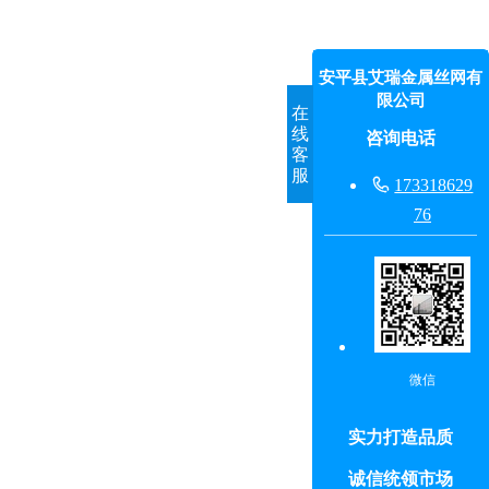
安平县艾瑞金属丝网有
限公司
在
线
咨询电话
客
服

173318629
76
微信
实力打造品质
诚信统领市场