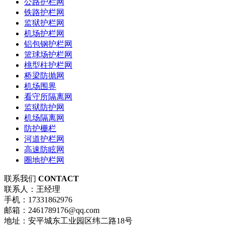
公路护栏网
铁路护栏网
监狱护栏网
机场护栏网
铝包钢护栏网
篮球场护栏网
桃型柱护栏网
桥梁防抛网
机场围界
看守所隔离网
监狱防护网
机场隔离网
防护栅栏
河道护栏网
高速防眩网
圈地护栏网
联系我们
CONTACT
联系人：王经理
手机：17331862976
邮箱：2461789176@qq.com
地址：安平城东工业园区纬二路18号