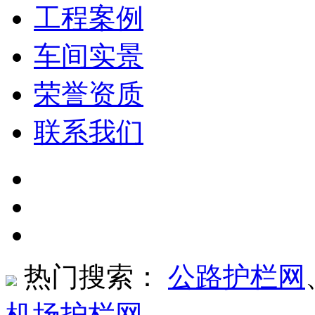
工程案例
车间实景
荣誉资质
联系我们
热门搜索：
公路护栏网
机场护栏网
、