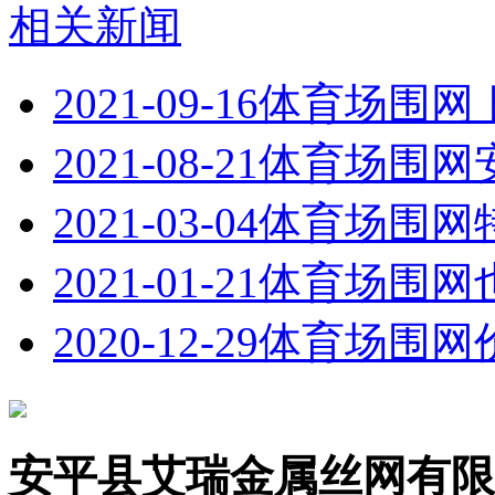
相关新闻
2021-09-16
体育场围网
2021-08-21
体育场围网
2021-03-04
体育场围网
2021-01-21
体育场围网
2020-12-29
体育场围网
安平县艾瑞金属丝网有限