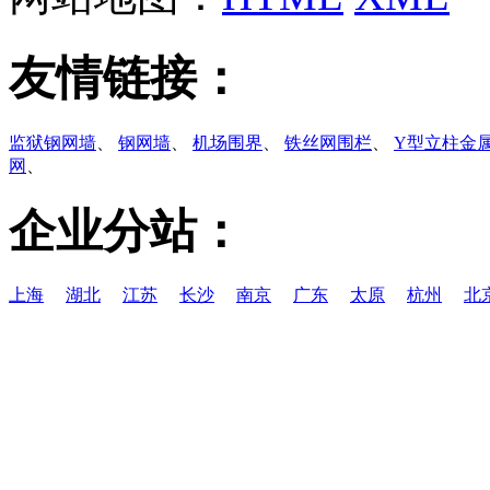
友情链接：
监狱钢网墙
、
钢网墙
、
机场围界
、
铁丝网围栏
、
Y型立柱金
网
、
企业分站：
上海
湖北
江苏
长沙
南京
广东
太原
杭州
北