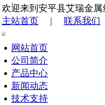
欢迎来到安平县艾瑞金属
主站首页
|
联系我们
网站首页
公司简介
产品中心
新闻动态
技术支持