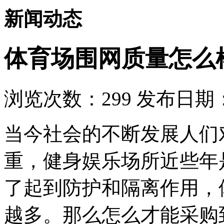
新闻动态
体育场围网质量怎么
浏览次数：
299
发布日期：2
当今社会的不断发展人们
重，健身娱乐场所近些年
了起到防护和隔离作用，
越多。那么怎么才能采购