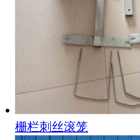
栅栏刺丝滚笼