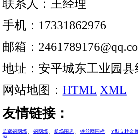
联系人：王经理
手机：17331862976
邮箱：2461789176@qq.c
地址：安平城东工业园县
网站地图：
HTML
XML
友情链接：
监狱钢网墙
、
钢网墙
、
机场围界
、
铁丝网围栏
、
Y型立柱金
网
、