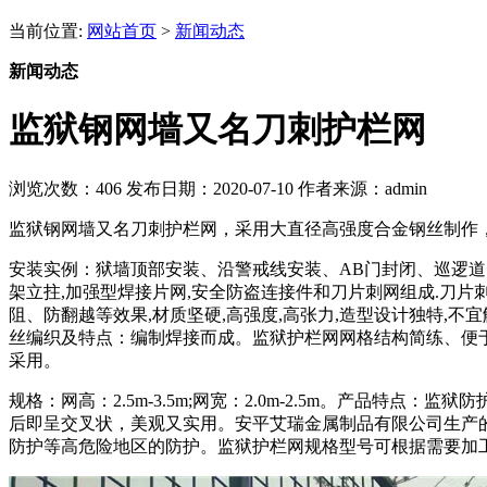
当前位置:
网站首页
>
新闻动态
新闻动态
监狱钢网墙又名刀刺护栏网
浏览次数：
406
发布日期：2020-07-10
作者来源：admin
监狱钢网墙又名刀刺护栏网，采用大直径高强度合金钢丝制作
安装实例：狱墙顶部安装、沿警戒线安装、AB门封闭、巡逻道
架立拄,加强型焊接片网,安全防盗连接件和刀片刺网组成.刀片
阻、防翻越等效果,材质坚硬,高强度,高张力,造型设计独特,不
丝编织及特点：编制焊接而成。监狱护栏网网格结构简练、便
采用。
规格：网高：2.5m-3.5m;网宽：2.0m-2.5m。产
后即呈交叉状，美观又实用。安平艾瑞金属制品有限公司生产
防护等高危险地区的防护。监狱护栏网规格型号可根据需要加