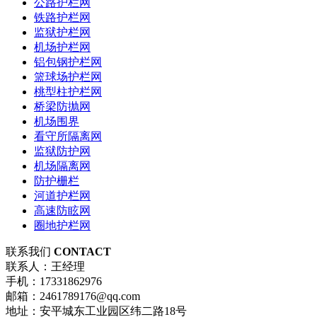
公路护栏网
铁路护栏网
监狱护栏网
机场护栏网
铝包钢护栏网
篮球场护栏网
桃型柱护栏网
桥梁防抛网
机场围界
看守所隔离网
监狱防护网
机场隔离网
防护栅栏
河道护栏网
高速防眩网
圈地护栏网
联系我们
CONTACT
联系人：王经理
手机：17331862976
邮箱：2461789176@qq.com
地址：安平城东工业园区纬二路18号