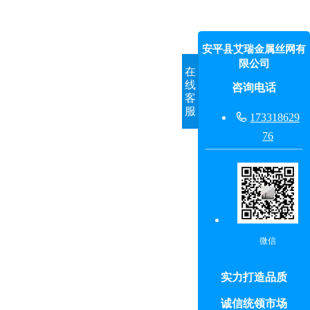
安平县艾瑞金属丝网有
限公司
在
线
咨询电话
客
服

173318629
76
微信
实力打造品质
诚信统领市场