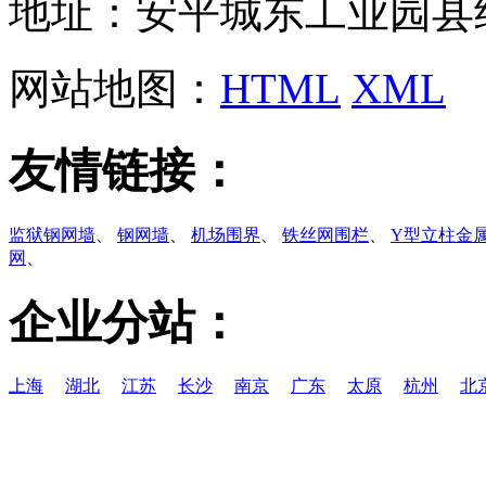
地址：安平城东工业园县
网站地图：
HTML
XML
友情链接：
监狱钢网墙
、
钢网墙
、
机场围界
、
铁丝网围栏
、
Y型立柱金
网
、
企业分站：
上海
湖北
江苏
长沙
南京
广东
太原
杭州
北