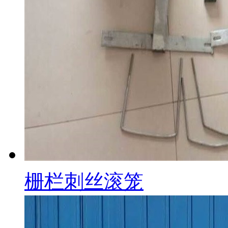
栅栏刺丝滚笼