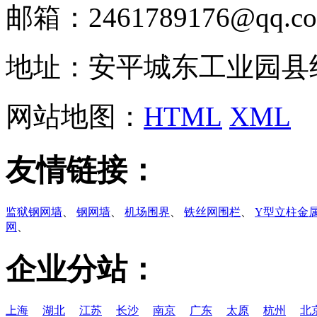
邮箱：2461789176@qq.c
地址：安平城东工业园县
网站地图：
HTML
XML
友情链接：
监狱钢网墙
、
钢网墙
、
机场围界
、
铁丝网围栏
、
Y型立柱金
网
、
企业分站：
上海
湖北
江苏
长沙
南京
广东
太原
杭州
北