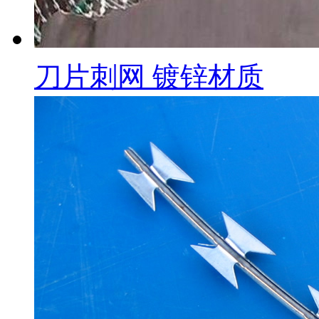
刀片刺网 镀锌材质