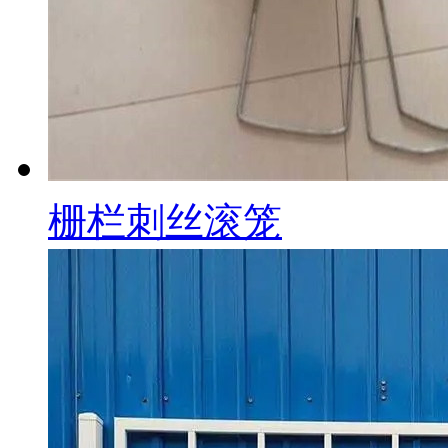
栅栏刺丝滚笼