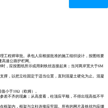
理工程师审批。承包人应根据批准的施工组织设计，按图纸要
建高速公路护栏网。
时，应按图纸所示或用刺铁丝连接起来；当河两岸宽大于6M
支撑，以把立柱固定于适当位置，直到混凝土硬化为止。混凝
值小于10Ω（欧姆）。
参差不齐的现象；从高度看，柱顶应平顺，不得出现高低不平
在框架内，框架与立柱连接应牢固。所有的网片及铁丝均应绷