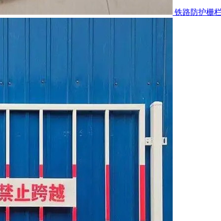
铁路防护栅