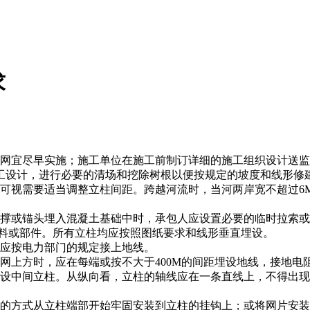
求
宜尽早实施；施工单位在施工前制订详细的施工组织设计送监
工设计，进行必要的清场和挖除树根以便按规定的坡度和线形修
视需要适当调整立柱间距。跨越河流时，当河两岸宽不超过6M
或锚头埋入混凝土基础中时，承包人应设置必要的临时拉索或
材料或部件。所有立柱均应按照图纸要求和线形垂直埋设。
应按电力部门的规定接上地线。
方时，应在每端或按不大于400M的间距埋设地线，接地电阻
中间立柱。从纵向看，立柱的轴线应在一条直线上，不得出现
方式从立柱端部开始牢固安装到立柱的挂钩上；或将网片安装