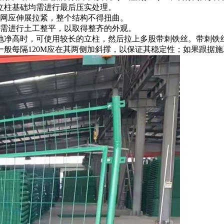
立柱基础均需进行最后压实处理。
网应伸展拉紧，整个结构不得扭曲。
需进行土工整平，以取得整齐的外观。
高时，可使用较长的立柱，然后拉上多股带刺铁丝。带刺铁丝之
每隔120M应在其两侧加斜撑，以保证其稳定性；如果跟据施