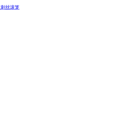
栏刺丝滚笼