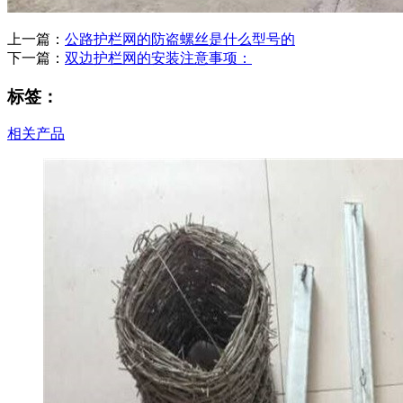
上一篇：
公路护栏网的防盗螺丝是什么型号的
下一篇：
双边护栏网的安装注意事项：
标签：
相关产品