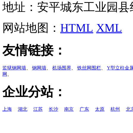
地址：安平城东工业园县
网站地图：
HTML
XML
友情链接：
监狱钢网墙
、
钢网墙
、
机场围界
、
铁丝网围栏
、
Y型立柱金
网
、
企业分站：
上海
湖北
江苏
长沙
南京
广东
太原
杭州
北