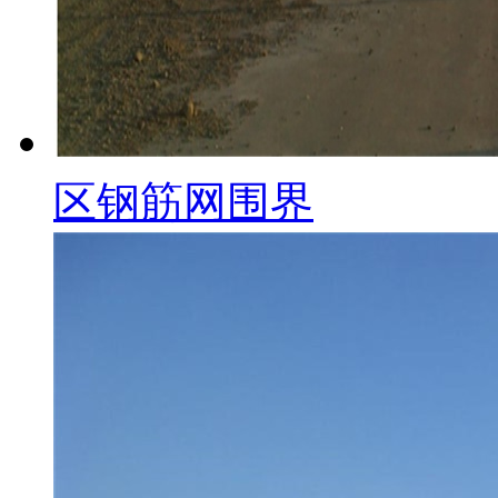
区钢筋网围界