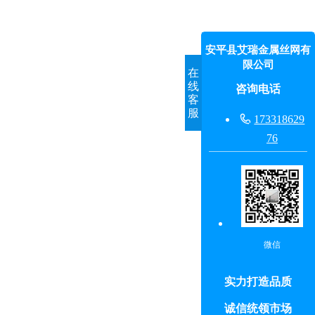
安平县艾瑞金属丝网有
限公司
在
线
咨询电话
客
服

173318629
76
微信
实力打造品质
诚信统领市场