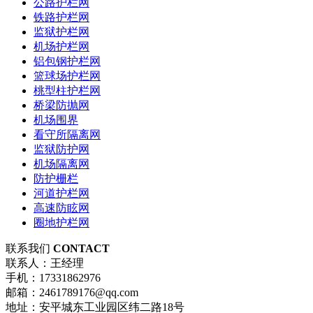
公路护栏网
铁路护栏网
监狱护栏网
机场护栏网
铝包钢护栏网
篮球场护栏网
桃型柱护栏网
桥梁防抛网
机场围界
看守所隔离网
监狱防护网
机场隔离网
防护栅栏
河道护栏网
高速防眩网
圈地护栏网
联系我们
CONTACT
联系人：王经理
手机：17331862976
邮箱：2461789176@qq.com
地址：安平城东工业园区纬二路18号