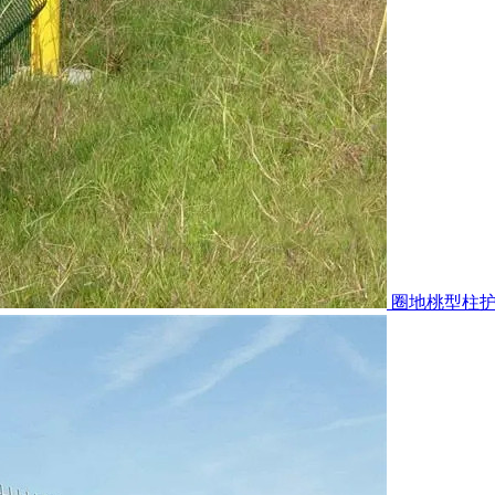
圈地桃型柱