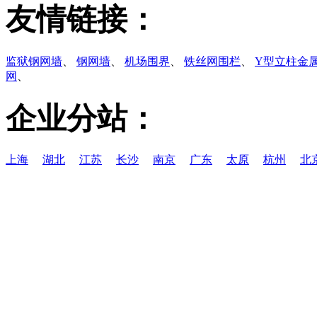
友情链接：
监狱钢网墙
、
钢网墙
、
机场围界
、
铁丝网围栏
、
Y型立柱金
网
、
企业分站：
上海
湖北
江苏
长沙
南京
广东
太原
杭州
北