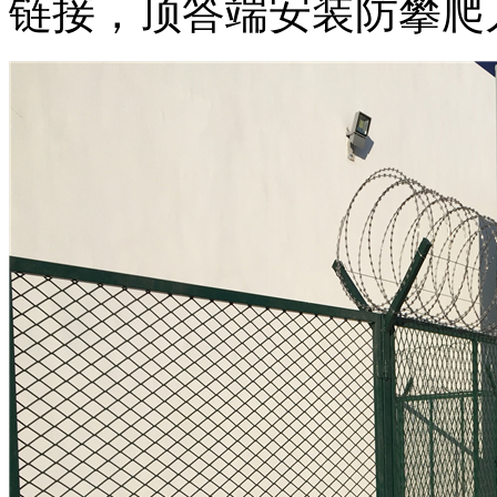
链接，顶答端安装防攀爬