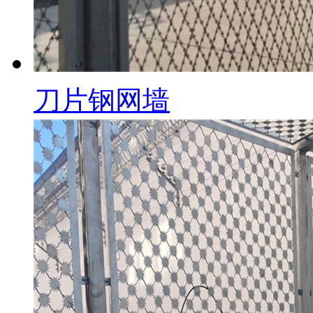
刀片钢网墙