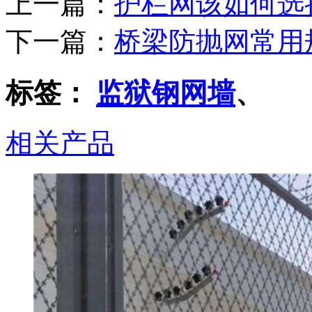
上一篇：
护栏网该如何选
下一篇：
桥梁防抛网常用
标签：
监狱钢网墙
、
相关产品