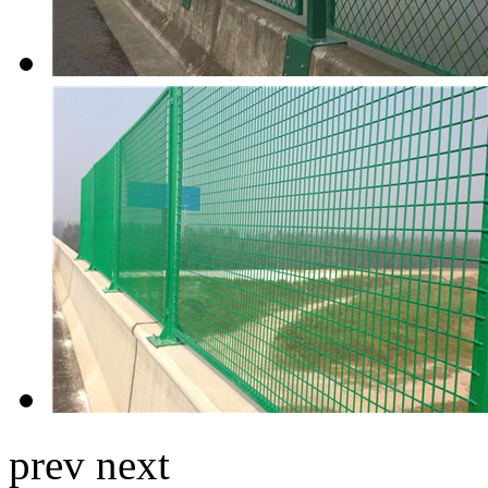
prev
next