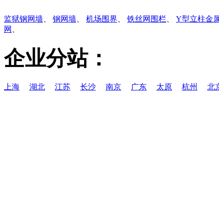
监狱钢网墙
、
钢网墙
、
机场围界
、
铁丝网围栏
、
Y型立柱金
网
、
企业分站：
上海
湖北
江苏
长沙
南京
广东
太原
杭州
北