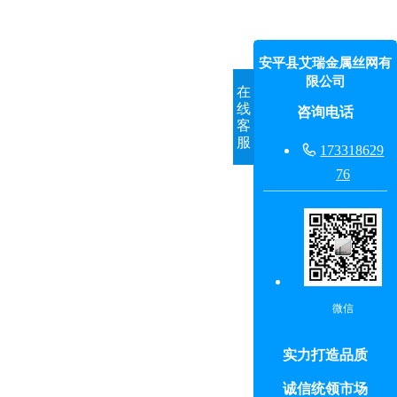
安平县艾瑞金属丝网有
限公司
在
线
咨询电话
客
服

173318629
76
微信
实力打造品质
诚信统领市场