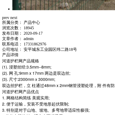
prev
next
所属分类：
产品中心
浏览次数：
18945
发布日期：
2020-09-17
文章作者：
admin
联系电话：
17331862976
公司地址：
安平城东工业园区纬二路18号
产品详情
河道护栏网产品规格
(1). 浸塑丝经:3.5mm--8mm;
(2). 网 孔:9mm x 17mm 两边是双边丝;
(3). 尺寸:2300mm x 3000mm;
双边丝护栏，立 柱通过48mm x 2mm钢管浸塑处理，附 
河道护栏网
产品优点
1. 网格结构简练 美观实用;
2. 便于运输，安装不受地形起伏限制;
3. 特别是对于山地、坡地、多弯地带适应性极强;