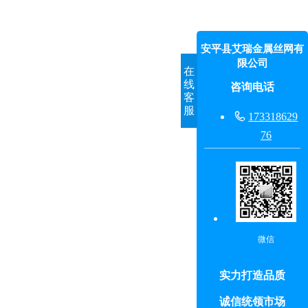
安平县艾瑞金属丝网有
限公司
在
线
咨询电话
客
服

173318629
76
微信
实力打造品质
诚信统领市场