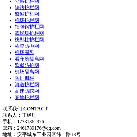
公路护栏网
铁路护栏网
监狱护栏网
机场护栏网
铝包钢护栏网
篮球场护栏网
桃型柱护栏网
桥梁防抛网
机场围界
看守所隔离网
监狱防护网
机场隔离网
防护栅栏
河道护栏网
高速防眩网
圈地护栏网
联系我们
CONTACT
联系人：王经理
手机：17331862976
邮箱：2461789176@qq.com
地址：安平城东工业园区纬二路18号